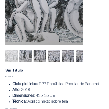
Sin Título
Precio
B/. 2,000.00
Ciclo pictórico:
RPP República Popular de Panamá
Año:
2018
Dimensiones:
43 x 35 cm
Técnica:
Acrílico mixto sobre tela
Solo 1 disponible(s)