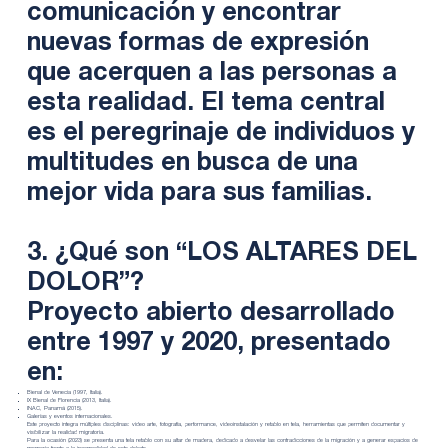
comunicación y encontrar
nuevas formas de expresión
que acerquen a las personas a
esta realidad. El tema central
es el peregrinaje de individuos y
multitudes en busca de una
mejor vida para sus familias.
3. ¿Qué son “LOS ALTARES DEL
DOLOR”?
Proyecto abierto desarrollado
entre 1997 y 2020, presentado
en:
Bienal de Venecia (1997, Italia).
IX Bienal de Florencia (2013, Italia).
INAC, Panamá (2015).
Galerías y eventos internacionales.
Este proyecto integra múltiples disciplinas: video arte, fotografía, performance, videoinstalación y retablo en tela, herramientas que permiten documentar y
visibilizar la realidad migratoria.
Para la ocasión (2023) se presenta una tela retablo con su altar de madera, dedicado a desvelar las contradicciones de la migración y a generar espacios de