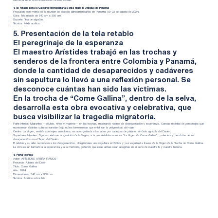
memoria frente a la incomodidad de este debate.
4. El retablo para la Catedral Metropolitana Santa María la Antigua de Panamá
Propuesto con motivo de la reunión de obispos latinoamericanos en Panamá (19–23 de agosto de 2024).
Obra: Tela retablo de 540 cm x 300 cm.
Soporte: Tela de algodón.
Técnica: Mixta acrílica.
5. Presentación de la tela retablo
El peregrinaje de la esperanza
El maestro Arístides trabajó en las trochas y
senderos de la frontera entre Colombia y Panamá,
donde la cantidad de desaparecidos y cadáveres
sin sepultura lo llevó a una reflexión personal. Se
desconoce cuántas han sido las víctimas.
En la trocha de “Come Gallina”, dentro de la selva,
desarrolla esta obra evocativa y celebrativa, que
busca visibilizar la tragedia migratoria.
Parte inferior: Migrantes —adultos, niños y mujeres— en las trochas, mostrando rostros de desesperación y esperanza. Canoas repletas de personajes que
representan distintas culturas transitan bajo nubes tormentosas que enfatizan la peligrosidad del viaje.
Centro: La Virgen, vestida con trajes autóctonos, es acompañada a los lados por cabezas de plátano, símbolo agrícola del Darién.
Superiores laterales: Figuras celebran la aparición de la Virgen, a la que Arístides nombra “La Virgen de Come Gallina”, protectora y bendición de los
desaparecidos en el Tapón del Darién.
El retablo y su altar reconocen a los desaparecidos, otorgándoles una sepultura simbólica y paz espiritual a través de la Virgen de la Trocha de Come Gallina.
La obra es un llamado a la esperanza y a la memoria, pidiendo que esas almas sean acogidas en el seno de nuestra fe y nuestra historia.
6. Ficha técnica
Autor: ARÍSTIDES UREÑA RAMOS
Proyecto: Altares del Dolor
Título: Come Gallina
Año: 2024
Dimensiones: 540 cm x 300 cm
Técnica: Acrílico sobre tela