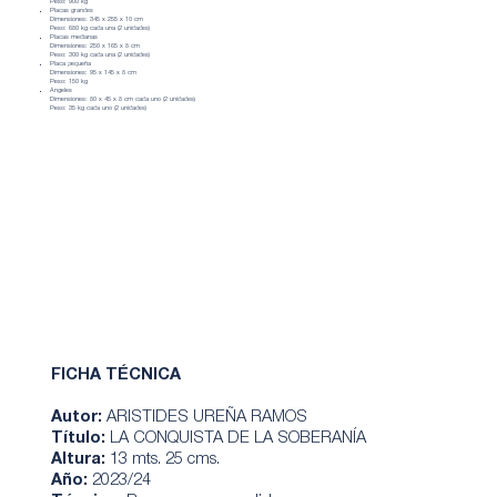
Peso: 900 kg
Placas grandes
Dimensiones: 345 x 255 x 10 cm
Peso: 680 kg cada una (2 unidades)
Placas medianas
Dimensiones: 250 x 165 x 8 cm
Peso: 300 kg cada una (2 unidades)
Placa pequeña
Dimensiones: 95 x 145 x 8 cm
Peso: 150 kg
Ángeles
Dimensiones: 80 x 45 x 8 cm cada uno (2 unidades)
Peso: 35 kg cada uno (2 unidades)
FICHA TÉCNICA
Autor:
ARISTIDES UREÑA RAMOS
Título:
LA CONQUISTA DE LA SOBERANÍA
Altura:
13 mts. 25 cms.
Año:
2023/24