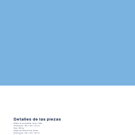
Detalles de las piezas
Estatua del expresidente James Carter
Dimensiones: 400 x 160 x 150 cm
Peso: 900 kg
Estatua del General Omar Torrijos
Dimensiones: 400 x 160 x 150 cm