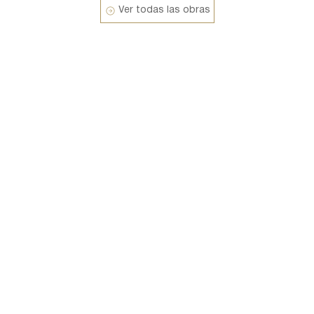
Ver todas las obras
Bienal de Florencia: Darién no es una ruta (Los
Altares de Dolor)
Alegorico’s
Bananana