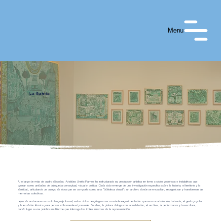
Menu
La Galería
A lo largo de más de cuatro décadas, Aristides Ureña Ramos ha estructurado su producción artística en torno a ciclos pictóricos e instalativos que
operan como unidades de búsqueda conceptual, visual y política. Cada ciclo emerge de una investigación específica sobre la historia, el territorio y la
identidad, articulando un cuerpo de obra que se comporta como una “biblioteca visual”: un archivo donde se encasillan, reorganizan y transforman las
memorias colectivas.
Lejos de anclarse en un solo lenguaje formal, estos ciclos despliegan una constante experimentación que recurre al símbolo, la ironía, el gesto popular
y la erudición técnica para pensar críticamente el presente. En ellos, la pintura dialoga con la instalación, el archivo, la performance y la escritura,
dando lugar a una práctica multiforme que interroga los límites mismos de la representación.