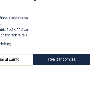
0
órico:
Cara China
8
nes:
150 x 112 cm
crílico sobre tela
ible(s)
Realizar compra
ar al carrito