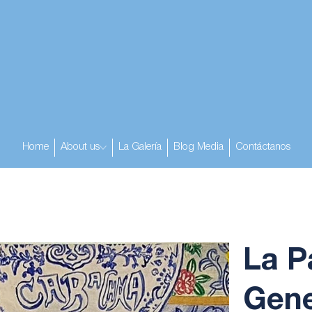
Home
About us
La Galería
Blog Media
Contáctanos
La P
Gene