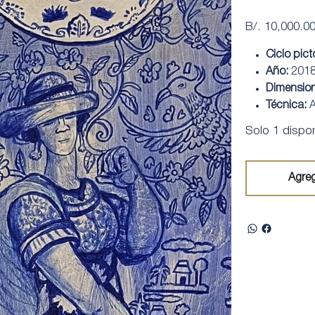
Precio
B/. 10,000.0
Ciclo pict
Año:
201
Dimensio
Técnica:
A
Solo 1 dispon
Agreg