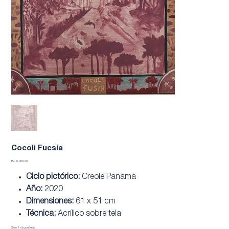
Cocoli Fucsia
Precio
B/. 6,000.00
Ciclo pictórico:
Creole Panama
Año:
2020
Dimensiones:
61 x 51 cm
Técnica:
Acrílico sobre tela
Solo 1 disponible(s)