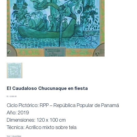
El Caudaloso Chucunaque en fiesta
Precio
B/. 6,800.00
Ciclo Pictórico: RPP – República Popular de Panamá
Año: 2019
Dimensiones: 120 x 100 cm
Técnica: Acrílico mixto sobre tela
Solo 1 disponible(s)