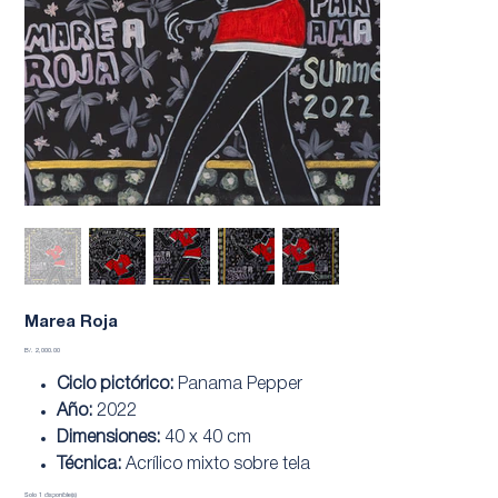
Marea Roja
Precio
B/. 2,000.00
Ciclo pictórico:
Panama Pepper
Año:
2022
Dimensiones:
40 x 40 cm
Técnica:
Acrílico mixto sobre tela
Solo 1 disponible(s)