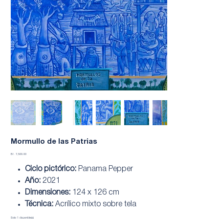
Mormullo de las Patrias
Precio
B/. 7,500.00
Ciclo pictórico:
Panama Pepper
Año:
2021
Dimensiones:
124 x 126 cm
Técnica:
Acrílico mixto sobre tela
Solo 1 disponible(s)