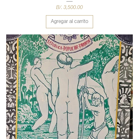
Precio
B/. 3,500.00
Agregar al carrito