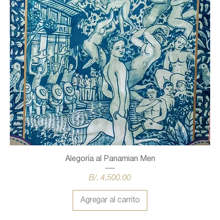
Alegoría al Panamian Men
Precio
B/. 4,500.00
Agregar al carrito