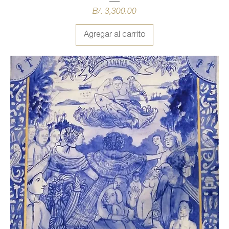
Precio
B/. 3,300.00
Agregar al carrito