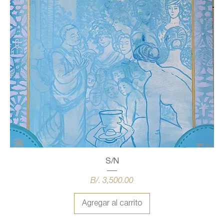
S/N
Precio
B/. 3,500.00
Agregar al carrito