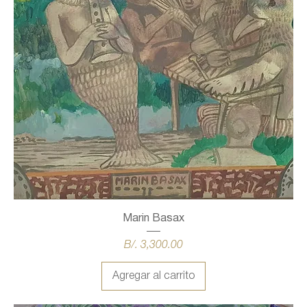
Marin Basax
Precio
B/. 3,300.00
Agregar al carrito