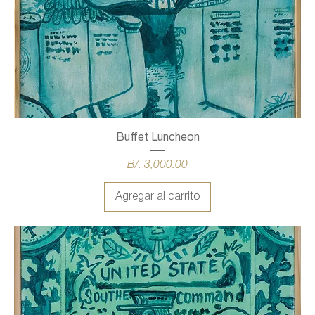
Buffet Luncheon
Precio
B/. 3,000.00
Agregar al carrito