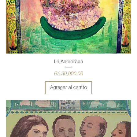
La Adolorada
Precio
B/. 30,000.00
Agregar al carrito