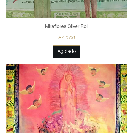
Miraflores Silver Roll
Precio
B/. 0.00
Agotado