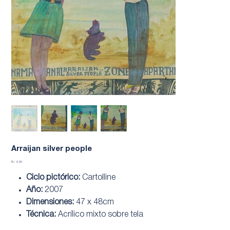
Arraijan silver people
Precio
B/. 0.00
Ciclo pictórico:
Cartolline
Año:
2007
Dimensiones:
47 x 48cm
Técnica:
Acrílico mixto sobre tela