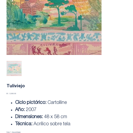
Tuliviejo
Precio
B/. 3,500.00
Ciclo pictórico:
Cartolline
Año:
2007
Dimensiones:
48 x 58 cm
Técnica:
Acrílico sobre tela
Solo 1 disponible(s)