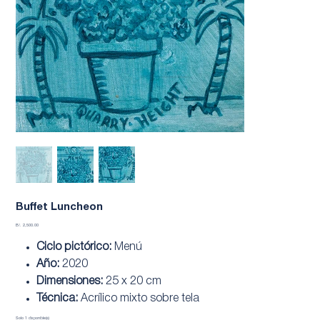
Buffet Luncheon
Precio
B/. 2,500.00
Ciclo pictórico:
Menú
Año:
2020
Dimensiones:
25 x 20 cm
Técnica:
Acrílico mixto sobre tela
Solo 1 disponible(s)