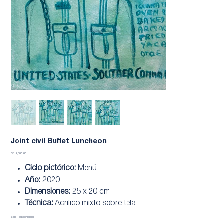
Joint civil Buffet Luncheon
Precio
B/. 2,500.00
Ciclo pictórico:
Menú
Año:
2020
Dimensiones:
25 x 20 cm
Técnica:
Acrílico mixto sobre tela
Solo 1 disponible(s)