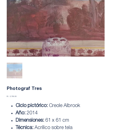
Photograf Tres
Precio
B/. 3,700.00
Ciclo pictórico:
Creole Albrook
Año:
2014
Dimensiones:
61 x 61 cm
Técnica:
Acrílico sobre tela