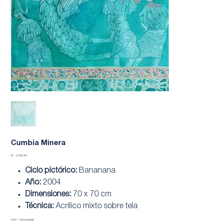
Cumbia Minera
Precio
B/. 8,000.00
Ciclo pictórico:
Bananana
Año:
2004
Dimensiones:
70 x 70 cm
Técnica:
Acrílico mixto sobre tela
Solo 1 disponible(s)