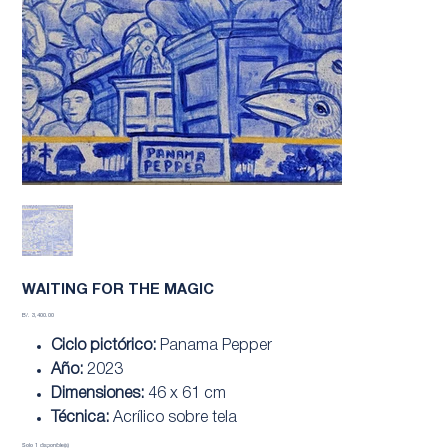
WAITING FOR THE MAGIC
Precio
B/. 3,400.00
Ciclo pictórico:
Panama Pepper
Año:
2023
Dimensiones:
46 x 61 cm
Técnica:
Acrílico sobre tela
Solo 1 disponible(s)