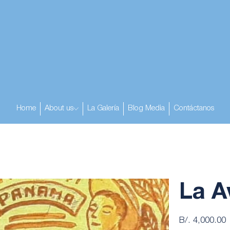
Home
About us
La Galería
Blog Media
Contáctanos
La A
Precio
B/. 4,000.00