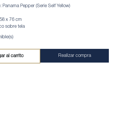
o: Panama Pepper (Serie Self Yellow)
 58 x 76 cm
ico sobre tela
ible(s)
Realizar compra
ar al carrito