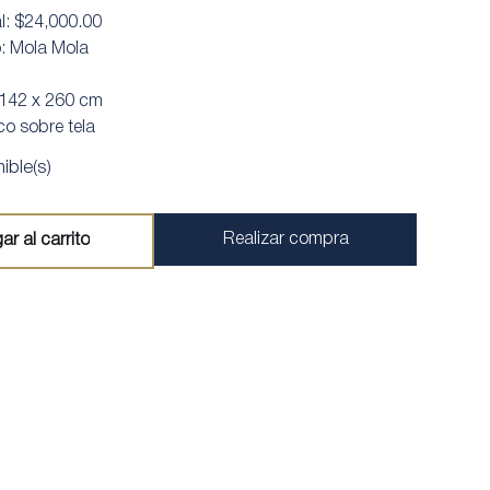
al: $24,000.00
o: Mola Mola
 142 x 260 cm
ico sobre tela
ible(s)
Realizar compra
ar al carrito