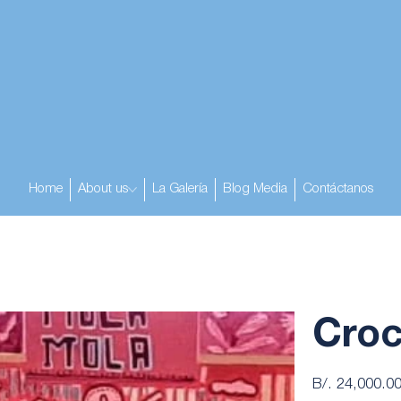
Home
About us
La Galería
Blog Media
Contáctanos
Croc
Precio
B/. 24,000.0