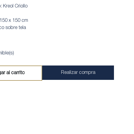
: Kreol Criollo
 150 x 150 cm
ico sobre tela
ible(s)
Realizar compra
ar al carrito