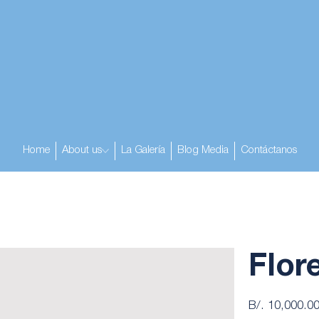
Home
About us
La Galería
Blog Media
Contáctanos
Flor
Precio
B/. 10,000.0