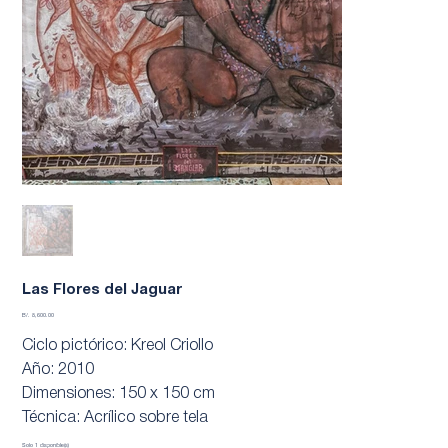
Las Flores del Jaguar
Precio
B/. 8,600.00
Ciclo pictórico: Kreol Criollo
Año: 2010
Dimensiones: 150 x 150 cm
Técnica: Acrílico sobre tela
Solo 1 disponible(s)