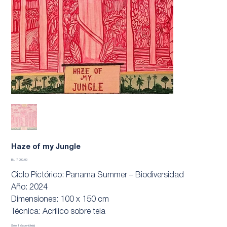
Haze of my Jungle
Precio
B/. 7,000.00
Ciclo Pictórico: Panama Summer – Biodiversidad
Año: 2024
Dimensiones: 100 x 150 cm
Técnica: Acrílico sobre tela
Solo 1 disponible(s)