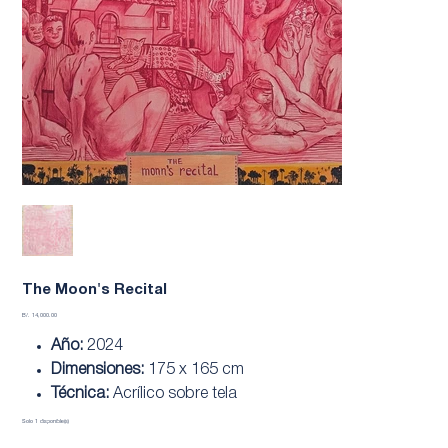
The Moon's Recital
Precio
B/. 14,000.00
Año:
2024
Dimensiones:
175 x 165 cm
Técnica:
Acrílico sobre tela
Solo 1 disponible(s)