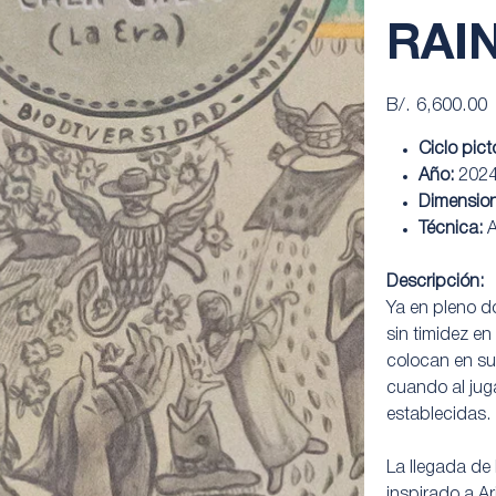
RAI
Precio
B/. 6,600.00
Ciclo pict
Año:
202
Dimensio
Técnica:
A
Descripción:
Ya en pleno do
sin timidez en
colocan en su
cuando al jug
establecidas.
La llegada de 
inspirado a A