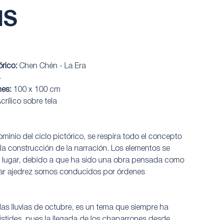
NS
órico:
Chen Chén - La Era
4
nes:
100 x 100 cm
crílico sobre tela
minio del ciclo pictórico, se respira todo el concepto
 la construcción de la narración. Los elementos se
 lugar, debido a que ha sido una obra pensada como
ar ajedrez somos conducidos por órdenes
las lluvias de octubre, es un tema que siempre ha
ristides, pues la llegada de los chaparrones desde