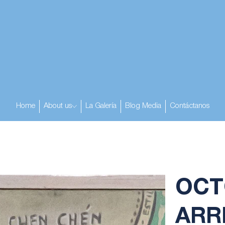
Home
About us
La Galería
Blog Media
Contáctanos
OCT
ARR