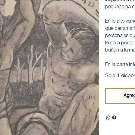
pequeño ha co
En lo alto ve
que derrama f
personajes que
Poco a poco l
bañan a la mul
En la parte inf
Solo 1 dispon
Agreg