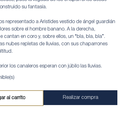
nstruido su fantasía.
mos representado a Aristides vestido de ángel guardián
lores sobre el hombre banano. A la derecha,
 cantan en coro y, sobre ellos, un “bla, bla, bla”.
as nubes repletas de lluvias, con sus chaparrones
titud.
erior los canaleros esperan con júbilo las lluvias.
ible(s)
Realizar compra
ar al carrito