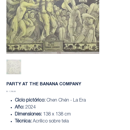
PARTY AT THE BANANA COMPANY
Precio
B/. 7,700.00
Ciclo pictórico:
Chen Chén - La Era
Año:
2024
Dimensiones:
138 x 138 cm
Técnica:
Acrílico sobre tela